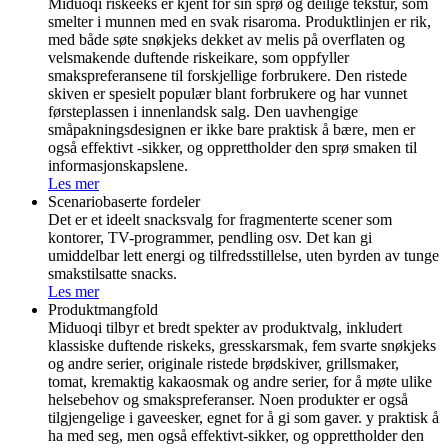
Miduoqi riskeeks er kjent for sin sprø og deilige tekstur, som
smelter i munnen med en svak risaroma. Produktlinjen er rik,
med både søte snøkjeks dekket av melis på overflaten og
velsmakende duftende riskeikare, som oppfyller
smakspreferansene til forskjellige forbrukere. Den ristede
skiven er spesielt populær blant forbrukere og har vunnet
førsteplassen i innenlandsk salg. Den uavhengige
småpakningsdesignen er ikke bare praktisk å bære, men er
også effektivt -sikker, og opprettholder den sprø smaken til
informasjonskapslene.
Les mer
Scenariobaserte fordeler
Det er et ideelt snacksvalg for fragmenterte scener som
kontorer, TV-programmer, pendling osv. Det kan gi
umiddelbar lett energi og tilfredsstillelse, uten byrden av tunge
smakstilsatte snacks.
Les mer
Produktmangfold
Miduoqi tilbyr et bredt spekter av produktvalg, inkludert
klassiske duftende riskeks, gresskarsmak, fem svarte snøkjeks
og andre serier, originale ristede brødskiver, grillsmaker,
tomat, kremaktig kakaosmak og andre serier, for å møte ulike
helsebehov og smakspreferanser. Noen produkter er også
tilgjengelige i gaveesker, egnet for å gi som gaver. y praktisk å
ha med seg, men også effektivt-sikker, og opprettholder den