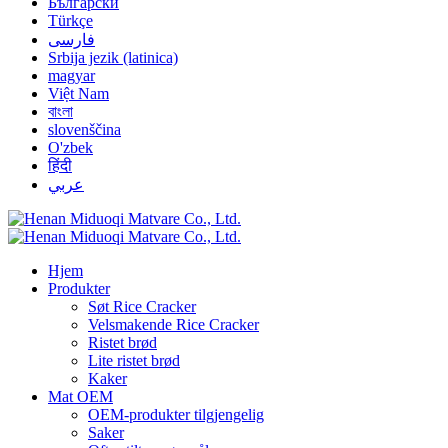
Български
Türkçe
فارسی
Srbija jezik (latinica)
magyar
Việt Nam
বাংলা
slovenščina
O'zbek
हिंदी
عربي
Hjem
Produkter
Søt Rice Cracker
Velsmakende Rice Cracker
Ristet brød
Lite ristet brød
Kaker
Mat OEM
OEM-produkter tilgjengelig
Saker