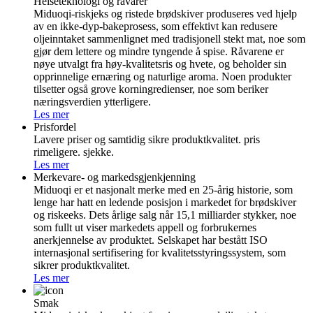
Helseteknologi og råvarer
Miduoqi-riskjeks og ristede brødskiver produseres ved hjelp
av en ikke-dyp-bakeprosess, som effektivt kan redusere
oljeinntaket sammenlignet med tradisjonell stekt mat, noe som
gjør dem lettere og mindre tyngende å spise. Råvarene er
nøye utvalgt fra høy-kvalitetsris og hvete, og beholder sin
opprinnelige ernæring og naturlige aroma. Noen produkter
tilsetter også grove korningredienser, noe som beriker
næringsverdien ytterligere.
Les mer
Prisfordel
Lavere priser og samtidig sikre produktkvalitet. pris
rimeligere. sjekke.
Les mer
Merkevare- og markedsgjenkjenning
Miduoqi er et nasjonalt merke med en 25-årig historie, som
lenge har hatt en ledende posisjon i markedet for brødskiver
og riskeeks. Dets årlige salg når 15,1 milliarder stykker, noe
som fullt ut viser markedets appell og forbrukernes
anerkjennelse av produktet. Selskapet har bestått ISO
internasjonal sertifisering for kvalitetsstyringssystem, som
sikrer produktkvalitet.
Les mer
Smak