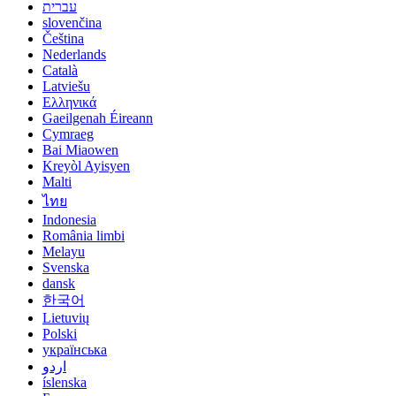
עברית
slovenčina
Čeština
Nederlands
Català
Latviešu
Ελληνικά
Gaeilgenah Éireann
Cymraeg
Bai Miaowen
Kreyòl Ayisyen
Malti
ไทย
Indonesia
România limbi
Melayu
Svenska
dansk
한국어
Lietuvių
Polski
українська
اردو
íslenska