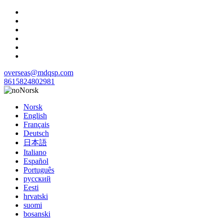
overseas@mdqsp.com
8615824802981
Norsk
Norsk
English
Français
Deutsch
日本語
Italiano
Español
Português
русский
Eesti
hrvatski
suomi
bosanski