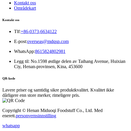
Kontakt oss
Områdekart
Kontakt oss
Tlf:
+86-0373-6634122
E-post:
overseas@mdqsp.com
WhatsApp:
8615824802981
Legg til: No.1598 østlige delen av Taihang Avenue, Huixian
Ciy, Henan-provinsen, Kina, 453600
QR-kode
Lavere priser og samtidig sikre produktkvalitet. Kvalitet ikke
dårligere enn store merker, rimeligere pris.
Copyright © Henan Miduoqi Foodstuff Co., Ltd. Med
enerett.
personvernsinnstilling
whatsapp